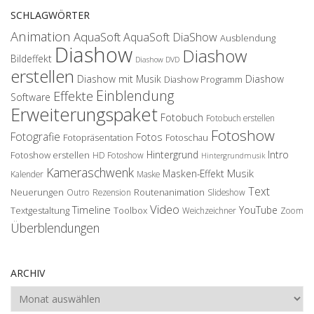
SCHLAGWÖRTER
Animation
AquaSoft
AquaSoft DiaShow
Ausblendung
Diashow
Diashow
Bildeffekt
Diashow DVD
erstellen
Diashow mit Musik
Diashow
Diashow Programm
Einblendung
Effekte
Software
Erweiterungspaket
Fotobuch
Fotobuch erstellen
Fotoshow
Fotografie
Fotos
Fotopräsentation
Fotoschau
Hintergrund
Intro
Fotoshow erstellen
HD Fotoshow
Hintergrundmusik
Kameraschwenk
Musik
Masken-Effekt
Kalender
Maske
Text
Neuerungen
Routenanimation
Outro
Rezension
Slideshow
Video
Timeline
YouTube
Textgestaltung
Toolbox
Weichzeichner
Zoom
Überblendungen
ARCHIV
Archiv