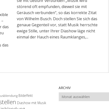
sie mit Gebühr verbunden „Musik wird
störend oft empfunden, dieweil sie mit
Geräusch verbunden“, so das korrekte Zitat
xible
von Wilhelm Busch. Doch stellen Sie sich das
 –
genaue Gegenteil vor, statt Musik herrschte
r das
ewige Stille, unter Ihrer Diashow läge nicht
eu
einmal der Hauch eines Raumklanges,...
s das
ARCHIV
Archiv
Bildeffekt
Ausblendung
tellen
Diashow mit Musik
Einblendung