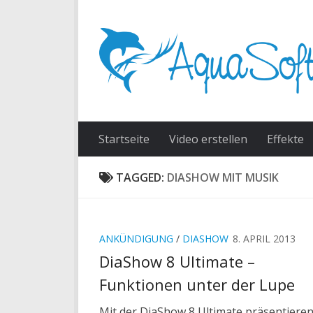
Skip to content
Startseite
Video erstellen
Effekte
TAGGED:
DIASHOW MIT MUSIK
ANKÜNDIGUNG
/
DIASHOW
8. APRIL 2013
DiaShow 8 Ultimate –
Funktionen unter der Lupe
Mit der DiaShow 8 Ultimate präsentieren