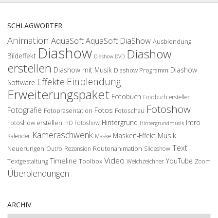
SCHLAGWÖRTER
Animation
AquaSoft
AquaSoft DiaShow
Ausblendung
Diashow
Diashow
Bildeffekt
Diashow DVD
erstellen
Diashow mit Musik
Diashow
Diashow Programm
Einblendung
Effekte
Software
Erweiterungspaket
Fotobuch
Fotobuch erstellen
Fotoshow
Fotografie
Fotos
Fotopräsentation
Fotoschau
Hintergrund
Intro
Fotoshow erstellen
HD Fotoshow
Hintergrundmusik
Kameraschwenk
Musik
Masken-Effekt
Kalender
Maske
Text
Neuerungen
Routenanimation
Outro
Rezension
Slideshow
Video
Timeline
YouTube
Textgestaltung
Toolbox
Weichzeichner
Zoom
Überblendungen
ARCHIV