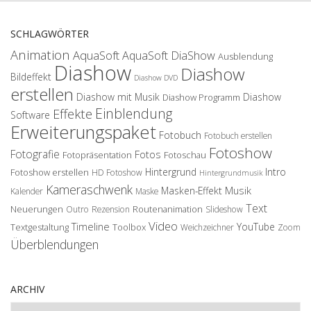
SCHLAGWÖRTER
Animation
AquaSoft
AquaSoft DiaShow
Ausblendung
Diashow
Diashow
Bildeffekt
Diashow DVD
erstellen
Diashow mit Musik
Diashow
Diashow Programm
Einblendung
Effekte
Software
Erweiterungspaket
Fotobuch
Fotobuch erstellen
Fotoshow
Fotografie
Fotos
Fotopräsentation
Fotoschau
Hintergrund
Intro
Fotoshow erstellen
HD Fotoshow
Hintergrundmusik
Kameraschwenk
Musik
Masken-Effekt
Kalender
Maske
Text
Neuerungen
Routenanimation
Outro
Rezension
Slideshow
Video
Timeline
YouTube
Textgestaltung
Toolbox
Weichzeichner
Zoom
Überblendungen
ARCHIV
Archiv