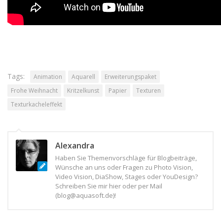
Tags:
Animation
Aquarell
Erweiterungspaket
Frohe Weihnacht
Kritzelkunst
Papier
Texturen
Texturkacheleffekt
Alexandra
Haben Sie Themenvorschläge für Blogbeiträge,
Wünsche an uns oder Fragen zu Photo Vision,
Video Vision, DiaShow, Stages oder YouDesign?
Schreiben Sie mir hier oder per Mail
(blog@aquasoft.de)!