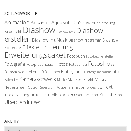
SCHLAGWÖRTER
Animation
AquaSoft
AquaSoft DiaShow
Ausblendung
Diashow
Diashow
Bildeffekt
Diashow DVD
erstellen
Diashow mit Musik
Diashow
Diashow Programm
Einblendung
Effekte
Software
Erweiterungspaket
Fotobuch
Fotobuch erstellen
Fotoshow
Fotografie
Fotos
Fotopräsentation
Fotoschau
Hintergrund
Intro
Fotoshow erstellen
HD Fotoshow
Hintergrundmusik
Kameraschwenk
Musik
Masken-Effekt
Kalender
Maske
Text
Neuerungen
Routenanimation
Outro
Rezension
Slideshow
Video
Timeline
YouTube
Textgestaltung
Toolbox
Weichzeichner
Zoom
Überblendungen
ARCHIV
Archiv