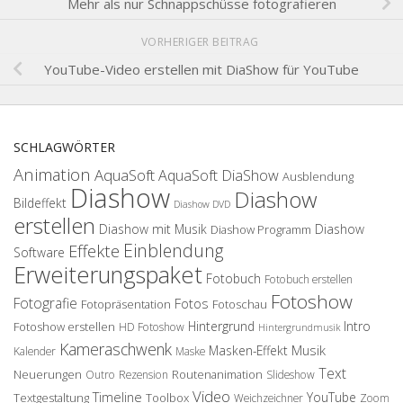
Mehr als nur Schnappschüsse fotografieren
VORHERIGER BEITRAG
YouTube-Video erstellen mit DiaShow für YouTube
SCHLAGWÖRTER
Animation
AquaSoft
AquaSoft DiaShow
Ausblendung
Diashow
Diashow
Bildeffekt
Diashow DVD
erstellen
Diashow mit Musik
Diashow
Diashow Programm
Einblendung
Effekte
Software
Erweiterungspaket
Fotobuch
Fotobuch erstellen
Fotoshow
Fotografie
Fotos
Fotopräsentation
Fotoschau
Hintergrund
Intro
Fotoshow erstellen
HD Fotoshow
Hintergrundmusik
Kameraschwenk
Musik
Masken-Effekt
Kalender
Maske
Text
Neuerungen
Routenanimation
Outro
Rezension
Slideshow
Video
Timeline
YouTube
Textgestaltung
Toolbox
Weichzeichner
Zoom