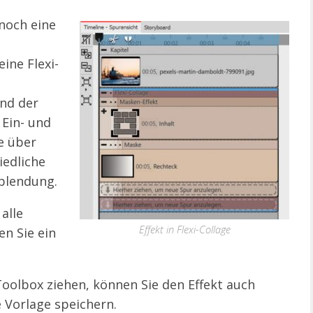
 noch eine
ine Flexi-
and der
 Ein- und
e über
iedliche
sblendung.
alle
Effekt in Flexi-Collage
en Sie ein
 Toolbox ziehen, können Sie den Effekt auch
e Vorlage speichern.