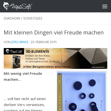
Skip to content
DIASHOW
/
SONSTIGES
Mit kleinen Dingen viel Freude machen
VON
JÖRG BINAS
·
23. FEBRUAR 2015
Mit wenig viel Freude
machen…
… soll hier nicht auf einen
derben Vers verweisen,
sondern auf ein kleines