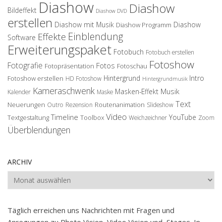
Diashow
Diashow
Bildeffekt
Diashow DVD
erstellen
Diashow mit Musik
Diashow
Diashow Programm
Einblendung
Effekte
Software
Erweiterungspaket
Fotobuch
Fotobuch erstellen
Fotoshow
Fotografie
Fotos
Fotopräsentation
Fotoschau
Hintergrund
Intro
Fotoshow erstellen
HD Fotoshow
Hintergrundmusik
Kameraschwenk
Musik
Masken-Effekt
Kalender
Maske
Text
Neuerungen
Routenanimation
Outro
Rezension
Slideshow
Video
Timeline
YouTube
Textgestaltung
Toolbox
Weichzeichner
Zoom
Überblendungen
ARCHIV
Archiv
Täglich erreichen uns Nachrichten mit Fragen und
Anregungen zu
Photo Vision, Video Vision
und
Stages
. In