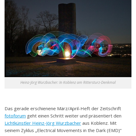
Heinz-Jörg Wurzbacher: In Koblenz am Rittersturz-Denkmal
Das gerade erschienene März/April-Heft der Zeitschrift
fotoforum
geht einen Schritt weiter und präsentiert den
Lichtkünstler Heinz-Jörg Wurzbacher
aus Koblenz. Mit
seinem Zyklus „Electrical Movements in the Dark (EMD)“