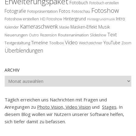
Erweiterungspaket
Fotobuch
Fotobuch erstellen
Fotoshow
Fotografie
Fotos
Fotopräsentation
Fotoschau
Hintergrund
Intro
Fotoshow erstellen
HD Fotoshow
Hintergrundmusik
Kameraschwenk
Musik
Masken-Effekt
Kalender
Maske
Text
Neuerungen
Routenanimation
Outro
Rezension
Slideshow
Video
Timeline
YouTube
Textgestaltung
Toolbox
Weichzeichner
Zoom
Überblendungen
ARCHIV
Archiv
Täglich erreichen uns Nachrichten mit Fragen und
Anregungen zu
Photo Vision, Video Vision
und
Stages
. In
diesem Blog wollen wir Nutzern unserer Software helfen,
sich tiefer damit zu befassen.