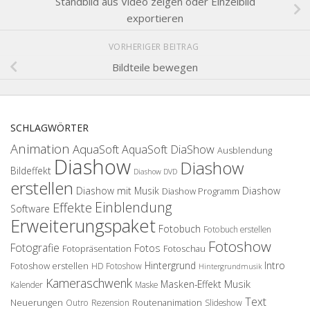
Standbild aus Video zeigen oder Einzelbild
exportieren
VORHERIGER BEITRAG
Bildteile bewegen
SCHLAGWÖRTER
Animation
AquaSoft
AquaSoft DiaShow
Ausblendung
Diashow
Diashow
Bildeffekt
Diashow DVD
erstellen
Diashow mit Musik
Diashow
Diashow Programm
Einblendung
Effekte
Software
Erweiterungspaket
Fotobuch
Fotobuch erstellen
Fotoshow
Fotografie
Fotos
Fotopräsentation
Fotoschau
Hintergrund
Intro
Fotoshow erstellen
HD Fotoshow
Hintergrundmusik
Kameraschwenk
Musik
Masken-Effekt
Kalender
Maske
Text
Neuerungen
Routenanimation
Outro
Rezension
Slideshow