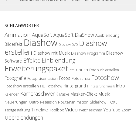
SCHLAGWÖRTER
Animation
AquaSoft
AquaSoft DiaShow
Ausblendung
Diashow
Diashow
Bildeffekt
Diashow DVD
erstellen
Diashow mit Musik
Diashow
Diashow Programm
Einblendung
Effekte
Software
Erweiterungspaket
Fotobuch
Fotobuch erstellen
Fotoshow
Fotografie
Fotos
Fotopräsentation
Fotoschau
Hintergrund
Intro
Fotoshow erstellen
HD Fotoshow
Hintergrundmusik
Kameraschwenk
Musik
Masken-Effekt
Kalender
Maske
Text
Neuerungen
Routenanimation
Outro
Rezension
Slideshow
Video
Timeline
YouTube
Textgestaltung
Toolbox
Weichzeichner
Zoom
Überblendungen