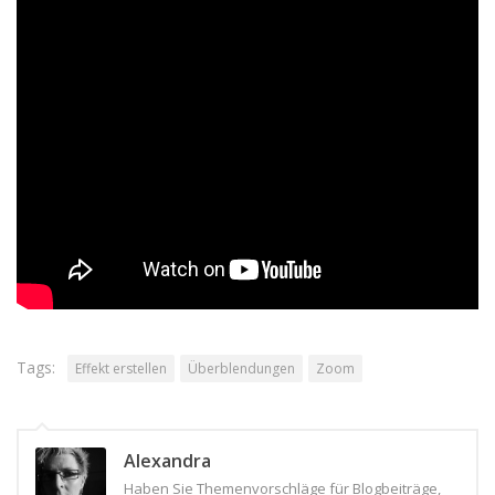
– versehen sie die
Fotos mit Rahmen
aus den Bildeffekten
– geben Sie einzelnen Bewegungsmarken zusätzlich eine
leichten
Bilddrehung
Wer diesen Blendzoom immer mal wieder in seine Projekte
einbauen möchte, kann sich das fertige Kapitel einfach auf
die Toolbox ziehen und so als Vorlage speichern (nur in
Ultimate und Stages). Mitglieder des VIP-Clubs finden ein
Beispielprojekt mit den Variationen
im Mitgliederbereich.
(
4
Stimmen, durchschnittlich:
3,75
von 5)
Tags:
Effekt erstellen
Überblendungen
Zoom
Alexandra
Haben Sie Themenvorschläge für Blogbeiträge,