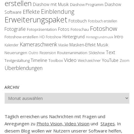
erstellen
Diashow mit Musik
Diashow
Diashow Programm
Einblendung
Effekte
Software
Erweiterungspaket
Fotobuch
Fotobuch erstellen
Fotoshow
Fotografie
Fotos
Fotopräsentation
Fotoschau
Hintergrund
Intro
Fotoshow erstellen
HD Fotoshow
Hintergrundmusik
Kameraschwenk
Musik
Masken-Effekt
Kalender
Maske
Text
Neuerungen
Routenanimation
Outro
Rezension
Slideshow
Video
Timeline
YouTube
Textgestaltung
Toolbox
Weichzeichner
Zoom
Überblendungen
ARCHIV
Archiv
Täglich erreichen uns Nachrichten mit Fragen und
Anregungen zu
Photo Vision, Video Vision
und
Stages
. In
diesem Blog wollen wir Nutzern unserer Software helfen,