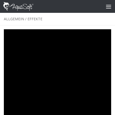
Skip to content
ALLGEMEIN
/
EFFEKTE
Blendzoom – Fotos mit Bewegung
überblenden
VON
ALEXANDRA
·
11. SEPTEMBER 2020
Wie Sie mit Hilfe eines „Blendzooms“ schnell & effektvoll
Fotos vor einem beliebigen Hintergrund animieren können,
zeige ich in diesem Beitrag. Dabei werden zwei Bilder in
einer Zoombewegung ineinander verblendet. Die
Umsetzung kann grundsätzlich in SpotOn, DiaShow und